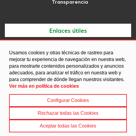
Transparencia
Enlaces útiles
Noticias
Usamos cookies y otras técnicas de rastreo para
Agenda
mejorar tu experiencia de navegación en nuestra web,
para mostrarte contenidos personalizados y anuncios
Ordenanzas
adecuados, para analizar el tráfico en nuestra web y
Entidades y asociaciones
para comprender de dónde llegan nuestros visitantes.
Ver más en política de cookies
Configurar Cookies
Aviso legal
|
Política de Cookies
|
Accesibilidad
|
Protección de Datos
|
Mapa Web
Rechazar todas las Cookies
© 2022 Ayuntamiento de Purullena
Aceptar todas las Cookies