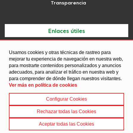
Transparencia
Enlaces útiles
Noticias
Usamos cookies y otras técnicas de rastreo para
Agenda
mejorar tu experiencia de navegación en nuestra web,
Ordenanzas
para mostrarte contenidos personalizados y anuncios
adecuados, para analizar el tráfico en nuestra web y
Entidades y asociaciones
para comprender de dónde llegan nuestros visitantes.
Ver más en política de cookies
Configurar Cookies
Aviso legal
|
Política de Cookies
|
Accesibilidad
|
Protección de Datos
|
Mapa Web
Rechazar todas las Cookies
© 2022 Ayuntamiento de Purullena
Aceptar todas las Cookies